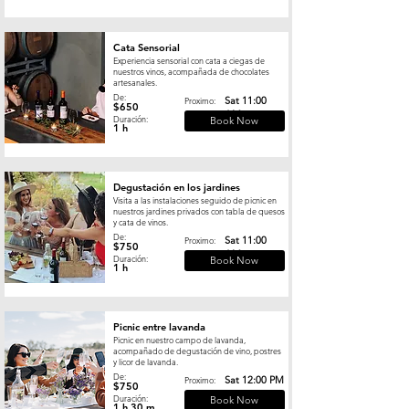
Cata Sensorial
Experiencia sensorial con cata a ciegas de
nuestros vinos, acompañada de chocolates
artesanales.
De:
Sat 11:00
Proximo:
$650
AM
Duración:
Book Now
1 h
Degustación en los jardines
Visita a las instalaciones seguido de picnic en
nuestros jardines privados con tabla de quesos
y cata de vinos.
De:
Sat 11:00
Proximo:
$750
AM
Duración:
Book Now
1 h
Picnic entre lavanda
Picnic en nuestro campo de lavanda,
acompañado de degustación de vino, postres
y licor de lavanda.
De:
Sat 12:00 PM
Proximo:
$750
Duración:
Book Now
1 h 30 m