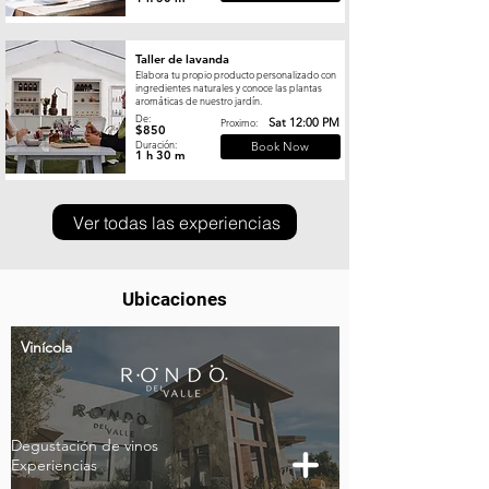
Taller de lavanda
Elabora tu propio producto personalizado con
ingredientes naturales y conoce las plantas
aromáticas de nuestro jardín.
De:
Sat 12:00 PM
Proximo:
$850
Duración:
Book Now
1 h 30 m
Ver todas las experiencias
Ubicaciones
Vinícola
Degustación de vinos
Experiencias