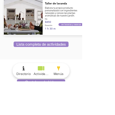
Taller de lavanda
Elabora tu propio producto
personalizado con ingredientes
naturales y conoce las plantas
aromáticas de nuestro jardín.
De:
$850
ver horarios y reservar
Duración:
1 h 30 m
Lista completa de actividades
menús
Directorio
Actividades
Menús
Cocteles y bebidas
Alimentos y botanas
Deli Menú