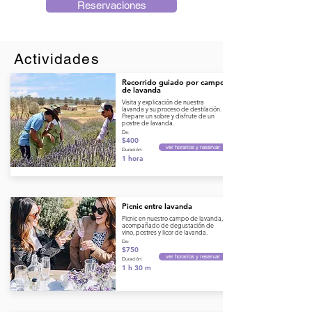
Reservaciones
Actividades
Recorrido guiado por campo
de lavanda
Visita y explicación de nuestra
lavanda y su proceso de destilación.
Prepare un sobre y disfrute de un
postre de lavanda.
De:
$400
ver horarios y reservar
Duración:
1 hora
Picnic entre lavanda
Picnic en nuestro campo de lavanda,
acompañado de degustación de
vino, postres y licor de lavanda.
De:
$750
ver horarios y reservar
Duración:
1 h 30 m