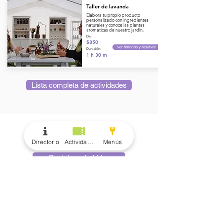
Taller de lavanda
Elabora tu propio producto
personalizado con ingredientes
naturales y conoce las plantas
aromáticas de nuestro jardín.
De:
$850
ver horarios y reservar
Duración:
1 h 30 m
Lista completa de actividades
menús
Directorio
Actividades
Menús
Cocteles y bebidas
Alimentos y botanas
Deli Menú