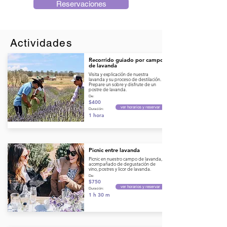
Reservaciones
Actividades
Recorrido guiado por campo
de lavanda
Visita y explicación de nuestra
lavanda y su proceso de destilación.
Prepare un sobre y disfrute de un
postre de lavanda.
De:
$400
ver horarios y reservar
Duración:
1 hora
Picnic entre lavanda
Picnic en nuestro campo de lavanda,
acompañado de degustación de
vino, postres y licor de lavanda.
De:
$750
ver horarios y reservar
Duración:
1 h 30 m