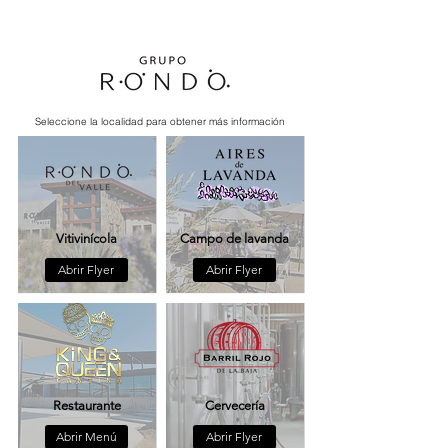
Seleccione la localidad para obtener más información
Vitivinícola
Campo de lavanda
Abrir Flyer
Abrir Flyer
Restaurante
Cervecería
Abrir Menú
Abrir Flyer